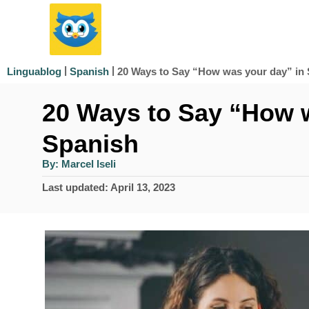
S
k
i
|
|
20 Ways to Say “How was your day” in
Linguablog
Spanish
p
20 Ways to Say “How w
t
o
Spanish
C
A
By:
Marcel Iseli
u
o
t
P
Last updated:
April 13, 2023
h
n
o
o
r
s
t
t
e
e
d
n
o
n
t