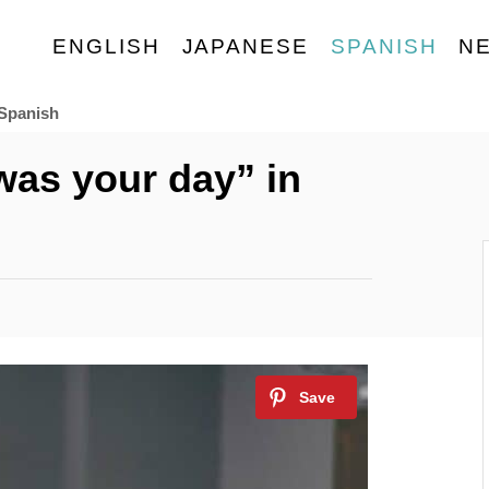
ENGLISH
JAPANESE
SPANISH
N
 Spanish
as your day” in