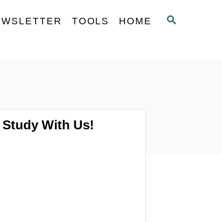
S
EWSLETTER
TOOLS
HOME
E
A
R
C
H
Study With Us!